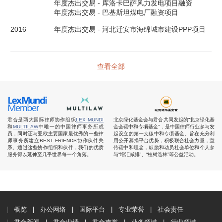
年度杰出交易 - 库洛卡巴萨风力发电项目融资

年度杰出交易 - 巴基斯坦煤电厂融资项目
2016
年度杰出交易 - 河北迁安市海绵城市建设PPP项目
查看全部
君合是两大国际律师协作组织
LEX MUNDI
北京绿化基金会与君合共同发起的“北京绿化基
和
MULTILAW
中唯一的中国律师事务所成
金会碳中和专项基金”，是中国律师行业参与发
员，同时还与亚欧主要国家最优秀的一些律
起设立的第一支碳中和专项基金。旨在充分利
师事务所建立BEST FRIENDS协作伙伴关
用公开募捐平台优势，积极联合社会力量，宣
系。通过这些协作组织和伙伴，我们的优质
传碳中和理念，鼓励和动员社会单位和个人参
服务得以延伸至几乎世界每一个角落。
与“增汇减排”、“植树造林”等公益活动。
概览
办公网络
国际平台
专业荣誉
社会责任