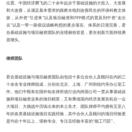
位置。中国经济腾飞的二十余年起步于基础设施的大投入、大发展
和大改善，从满足基本需求的路桥水电到改善民生的环保科教文体
旅，从外资“引进来”以及项目融资和PPP模式的普及到中资“走出
去”以及一带一路倡议战略构想的逐步落实、体系的日渐完善，君
合基础设施与项目融资团队的业绩俯拾皆是，更在创新方面持续勇
居潮头。
律师团队
君合基础设施与项目融资团队由包括十多位合伙人及顾问在内的三
十余名专业律师组成，分别在北京、上海、广州和纽约等办公室工
作。他们中既有在国外知名律所或行业内跨国公司一贯从事基础设
施和项目融资业务的海归精英，又有乘借国内经济发展良机在一众
大项目、大挑战中历练出来的本土良才。团队律师平均拥有五至八
年的各类基础设施项目实践经验，其中合伙人及顾问的项目经验更
是均在十年以上，堪称专业、专注且经验丰富的“能工巧匠”。