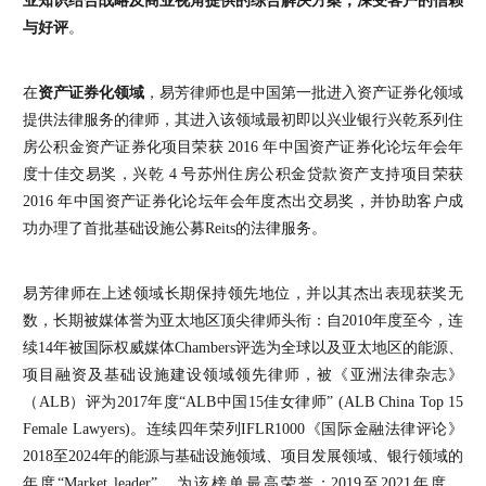
业知识结合战略及商业视角提供的综合解决方案，深受客户的信赖
与好评
。
在
资产证券化领域
，易芳律师也是中国第一批进入资产证券化领域
提供法律服务的律师，其进入该领域最初即以兴业银行兴乾系列住
房公积金资产证券化项目荣获 2016 年中国资产证券化论坛年会年
度十佳交易奖，兴乾 4 号苏州住房公积金贷款资产支持项目荣获
2016 年中国资产证券化论坛年会年度杰出交易奖，并协助客户成
功办理了首批基础设施公募Reits的法律服务。
易芳律师在上述领域长期保持领先地位，并以其杰出表现获奖无
数，长期被媒体誉为亚太地区顶尖律师头衔：自2010年度至今，连
续14年被国际权威媒体Chambers评选为全球以及亚太地区的能源、
项目融资及基础设施建设领域领先律师，被《亚洲法律杂志》
（ALB）评为2017年度“ALB中国15佳女律师” (ALB China Top 15
Female Lawyers)。连续四年荣列IFLR1000《国际金融法律评论》
2018至2024年的能源与基础设施领域、项目发展领域、银行领域的
年度“Market leader”，为该榜单最高荣誉；2019至2021年度，