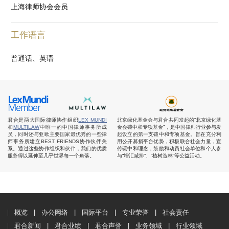
上海律师协会会员
工作语言
普通话、英语
君合是两大国际律师协作组织
LEX MUNDI
北京绿化基金会与君合共同发起的“北京绿化基
和
MULTILAW
中唯一的中国律师事务所成
金会碳中和专项基金”，是中国律师行业参与发
员，同时还与亚欧主要国家最优秀的一些律
起设立的第一支碳中和专项基金。旨在充分利
师事务所建立BEST FRIENDS协作伙伴关
用公开募捐平台优势，积极联合社会力量，宣
系。通过这些协作组织和伙伴，我们的优质
传碳中和理念，鼓励和动员社会单位和个人参
服务得以延伸至几乎世界每一个角落。
与“增汇减排”、“植树造林”等公益活动。
概览
办公网络
国际平台
专业荣誉
社会责任
君合新闻
君合业绩
君合声誉
业务领域
行业领域