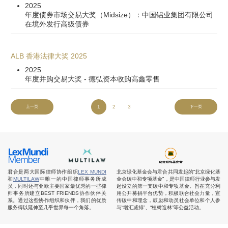
2025
年度债券市场交易大奖（Midsize）：中国铝业集团有限公司
在境外发行高级债券
ALB 香港法律大奖 2025
2025
年度并购交易大奖 - 德弘资本收购高鑫零售
1
2
3
上一页
下一页
君合是两大国际律师协作组织
LEX MUNDI
北京绿化基金会与君合共同发起的“北京绿化基
和
MULTILAW
中唯一的中国律师事务所成
金会碳中和专项基金”，是中国律师行业参与发
员，同时还与亚欧主要国家最优秀的一些律
起设立的第一支碳中和专项基金。旨在充分利
师事务所建立BEST FRIENDS协作伙伴关
用公开募捐平台优势，积极联合社会力量，宣
系。通过这些协作组织和伙伴，我们的优质
传碳中和理念，鼓励和动员社会单位和个人参
服务得以延伸至几乎世界每一个角落。
与“增汇减排”、“植树造林”等公益活动。