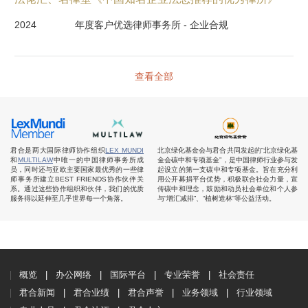
2024
年度客户优选律师事务所 - 企业合规
查看全部
君合是两大国际律师协作组织
LEX MUNDI
北京绿化基金会与君合共同发起的“北京绿化基
和
MULTILAW
中唯一的中国律师事务所成
金会碳中和专项基金”，是中国律师行业参与发
员，同时还与亚欧主要国家最优秀的一些律
起设立的第一支碳中和专项基金。旨在充分利
师事务所建立BEST FRIENDS协作伙伴关
用公开募捐平台优势，积极联合社会力量，宣
系。通过这些协作组织和伙伴，我们的优质
传碳中和理念，鼓励和动员社会单位和个人参
服务得以延伸至几乎世界每一个角落。
与“增汇减排”、“植树造林”等公益活动。
概览
办公网络
国际平台
专业荣誉
社会责任
君合新闻
君合业绩
君合声誉
业务领域
行业领域