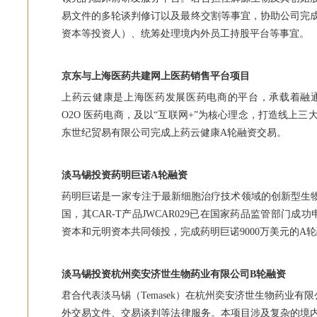
易文件的多轮谈判修订以及最终交割等事宜，协助公司完
资本等投资人）、统筹处理境内外员工持股平台等事宜。
京东与上海医药共建网上医药销售平台项目
上药云健康是上海医药发展医药电商的平台，承载着融
O2O 医药电商，及以“互联网+”为核心理念，打造线上
东世纪贸易有限公司完成上药云健康A轮融资交易。
淡马锡投资药明巨诺A轮融资
药明巨诺是一家专注于最新细胞治疗技术领域的创新型生物
国，其CAR-T产品JWCAR029已在国家药品监管部门成
资本和元明资本共同领投，完成药明巨诺9000万美元的A
淡马锡投资杭州奕安济世生物药业有限公司B轮融资
君合代表淡马锡（Temasek）在杭州奕安济世生物药业有
外交易文件、交易谈判等法律服务。本项目涉及复杂的境内