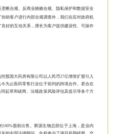
反垄断合规、反商业贿赂合规、隐私保护和数据安全
了协助客户进行内部合规调查外，我们在应对政府机
了良好的互动关系，擅长为客户提供建设性、可操作
控股国大药房有限公司以人民币27亿增资扩股引入
迄今为止医药零售行业位于前列的跨境合作。君合在
合同起草和磋商、法规政策风险评估及提示等各个方
100%股权出售。辉源生物总部位于上海，是业内
股东的中国法律顾问，全程参与了项目前期磋商、交