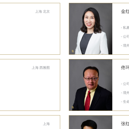
金
上海 北京
- 
- 
- 境
佟
上海 西雅图
- 
- 境
- 
张
上海