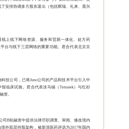
成了安排协调多方股东退出（包括辉瑞、礼来、晨兴
通线上线下网络资源、服务和贸易一体化、处方药
三大平台与线下三层网络的重要功能。君合代表北京京
科技公司，已将Juno公司的产品和技术平台引入中
功申报临床试验。君合代表淡马锡（Temasek）与红杉
轮融资。
限公司B轮融资中
提供法律尽职调查、审阅、修改境内
境外双层持股架构，被新浪医药评选为2017年国内