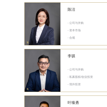
陈洁
- 公司与并购
- 资本市场
- 合规
李骐
- 公司与并购
- 私募股权/创业投资
- 境外投资
叶臻勇