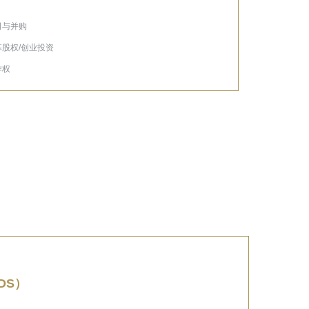
公司与并购
私募股权/创业投资
作权
RDS）