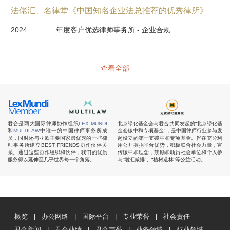
法佬汇、名律堂《中国知名企业法总推荐的优秀律所》
2024
年度客户优选律师事务所 - 企业合规
查看全部
君合是两大国际律师协作组织
LEX MUNDI
北京绿化基金会与君合共同发起的“北京绿化基
和
MULTILAW
中唯一的中国律师事务所成
金会碳中和专项基金”，是中国律师行业参与发
员，同时还与亚欧主要国家最优秀的一些律
起设立的第一支碳中和专项基金。旨在充分利
师事务所建立BEST FRIENDS协作伙伴关
用公开募捐平台优势，积极联合社会力量，宣
系。通过这些协作组织和伙伴，我们的优质
传碳中和理念，鼓励和动员社会单位和个人参
服务得以延伸至几乎世界每一个角落。
与“增汇减排”、“植树造林”等公益活动。
概览
办公网络
国际平台
专业荣誉
社会责任
君合新闻
君合业绩
君合声誉
业务领域
行业领域