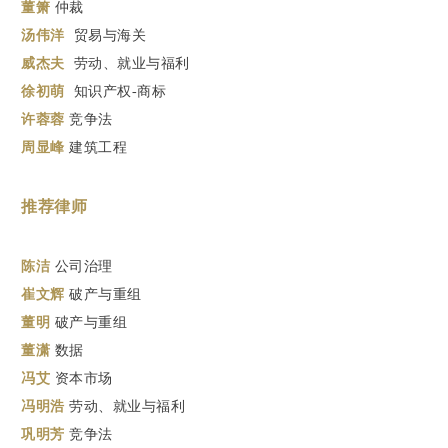
董箫
仲裁
汤伟洋
贸易与海关
威杰夫
劳动、就业与福利
徐初萌
知识产权-商标
许蓉蓉
竞争法
周显峰
建筑工程
推荐律师
陈洁
公司治理
崔文辉
破产与重组
董明
破产与重组
董潇
数据
冯艾
资本市场
冯明浩
劳动、就业与福利
巩明芳
竞争法