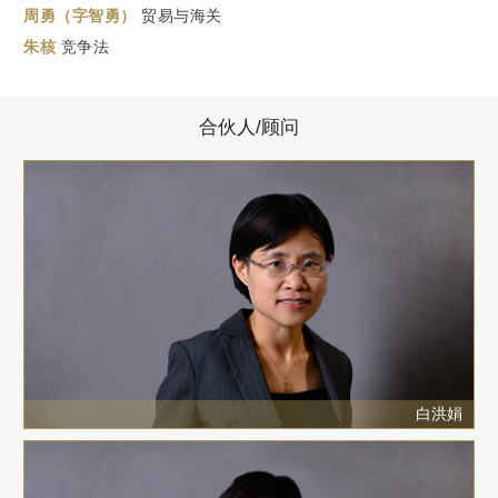
周勇（字智勇）
贸易与海关
朱核
竞争法
合伙人/顾问
白洪娟