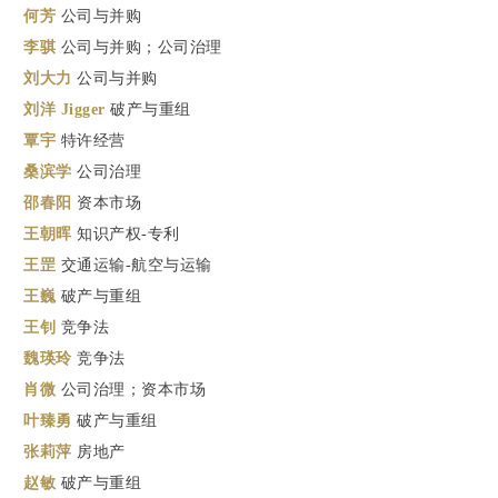
何芳
公司与并购
李骐
公司与并购；公司治理
刘大力
公司与并购
刘洋 Jigger
破产与重组
覃宇
特许经营
桑滨学
公司治理
邵春阳
资本市场
王朝晖
知识产权-专利
王罡
交通运输-航空与运输
王巍
破产与重组
王钊
竞争法
魏瑛玲
竞争法
肖微
公司治理；资本市场
叶臻勇
破产与重组
张莉萍
房地产
赵敏
破产与重组