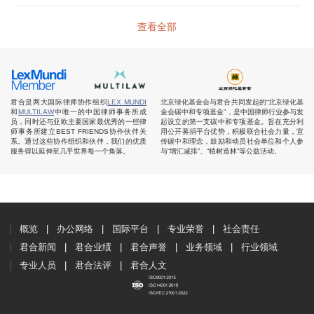
查看全部
君合是两大国际律师协作组织
LEX MUNDI
北京绿化基金会与君合共同发起的“北京绿化基
和
MULTILAW
中唯一的中国律师事务所成
金会碳中和专项基金”，是中国律师行业参与发
员，同时还与亚欧主要国家最优秀的一些律
起设立的第一支碳中和专项基金。旨在充分利
师事务所建立BEST FRIENDS协作伙伴关
用公开募捐平台优势，积极联合社会力量，宣
系。通过这些协作组织和伙伴，我们的优质
传碳中和理念，鼓励和动员社会单位和个人参
服务得以延伸至几乎世界每一个角落。
与“增汇减排”、“植树造林”等公益活动。
概览
办公网络
国际平台
专业荣誉
社会责任
君合新闻
君合业绩
君合声誉
业务领域
行业领域
专业人员
君合法评
君合人文