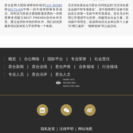
君合是两大国际律师协作组织
LEX MUNDI
北京绿化基金会与君合共同发起的“北京绿化基
和
MULTILAW
中唯一的中国律师事务所成
金会碳中和专项基金”，是中国律师行业参与发
员，同时还与亚欧主要国家最优秀的一些律
起设立的第一支碳中和专项基金。旨在充分利
师事务所建立BEST FRIENDS协作伙伴关
用公开募捐平台优势，积极联合社会力量，宣
系。通过这些协作组织和伙伴，我们的优质
传碳中和理念，鼓励和动员社会单位和个人参
服务得以延伸至几乎世界每一个角落。
与“增汇减排”、“植树造林”等公益活动。
概览
办公网络
国际平台
专业荣誉
社会责任
君合新闻
君合业绩
君合声誉
业务领域
行业领域
专业人员
君合法评
君合人文
隐私政策
|
法律声明
|
网站地图