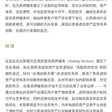
时，也为质押服务建立了全面的监管框架，旨在从内部控制、资产
保管、信息透明、外包监管等各个环节，层层把关，确保交易所在
提供质押服务时，能始终将客户资产安全置于首位，从而推动行业
朝着更规范、更可信赖的方向发展，展现出香港虚拟资产监管体系
创新、合规并行发展的姿态。
结 语
证监会此次新规为交易所提供质押服务（Staking Services）奠定了
坚实基础，标志着香港虚拟资产监管逻辑从 “风险防控优先”的防
御性姿态，转向 “合规创新并重” 的进攻性布局，展现了香港虚拟
资产监管体系对创新的积极态度。从对市场行业的影响来看，对交
易所而言，合规质押服务的开放不仅为其拓展了业务边界 —— 可
通过合规化的质押产品满足用户资产增值需求，进而强化用户粘性
与平台竞争壁垒，同时还推动其技术升级，如冷钱包普及和监控系
统优化，长期看将提升行业竞争力，为本地虚拟资产交易平台创造
了增收空间，也助力香港虚拟资产行业构建更具韧性的运营体系。