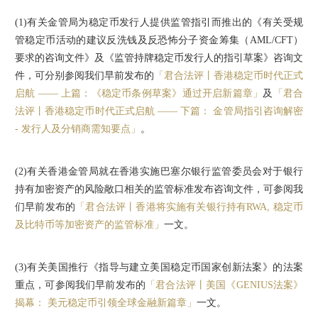
(1)
有关金管局为稳定币发行人提供监管指引而推出的《有关受规
管稳定币活动的建议反洗钱及反恐怖分子资金筹集（AML/CFT）
要求的咨询文件》及《监管持牌稳定币发行人的指引草案》咨询文
件，可分别参阅我们早前发布的
「君合法评丨香港稳定币时代正式
启航 —— 上篇：《稳定币条例草案》通过开启新篇章」
及
「君合
法评丨香港稳定币时代正式启航 —— 下篇： 金管局指引咨询解密
- 发行人及分销商需知要点」
。
(2)
有关香港金管局就在香港实施巴塞尔银行监管委员会对于银行
持有加密资产的风险敞口相关的监管标准发布咨询文件，可参阅我
们早前发布的
「君合法评丨香港将实施有关银行持有RWA, 稳定币
及比特币等加密资产的监管标准」
一文。
(3)
有关美国推行《指导与建立美国稳定币国家创新法案》的法案
重点，可参阅我们早前发布的
「君合法评丨美国《GENIUS法案》
揭幕： 美元稳定币引领全球金融新篇章」
一文。