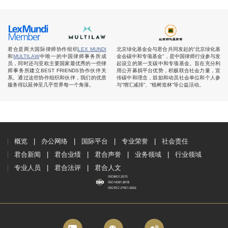
君合是两大国际律师协作组织
LEX MUNDI
北京绿化基金会与君合共同发起的“北京绿化基
和
MULTILAW
中唯一的中国律师事务所成
金会碳中和专项基金”，是中国律师行业参与发
员，同时还与亚欧主要国家最优秀的一些律
起设立的第一支碳中和专项基金。旨在充分利
师事务所建立BEST FRIENDS协作伙伴关
用公开募捐平台优势，积极联合社会力量，宣
系。通过这些协作组织和伙伴，我们的优质
传碳中和理念，鼓励和动员社会单位和个人参
服务得以延伸至几乎世界每一个角落。
与“增汇减排”、“植树造林”等公益活动。
概览
办公网络
国际平台
专业荣誉
社会责任
君合新闻
君合业绩
君合声誉
业务领域
行业领域
专业人员
君合法评
君合人文