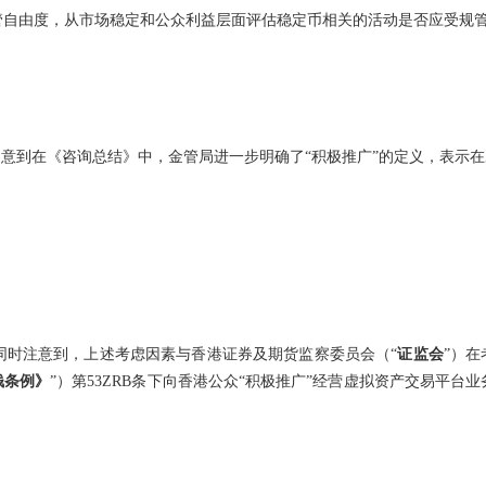
管自由度，从市场稳定和公众利益层面评估稳定币相关的活动是否应受规
留意到在《咨询总结》中，金管局进一步明确了“积极推广”的定义，表示在
同时注意到，上述考虑因素与香港证券及期货监察委员会（“
证监会
”）
钱条例》
”）第53ZRB条下向香港公众“积极推广”经营虚拟资产交易平