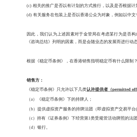
(c) 相关的推广是否以有计划的方式推行，以及是否根据
(d) 有关服务在包装上是否以香港公众为对象，例如以中
因此，我们认为上述因素对于金管局在考虑某行为是否构
《咨询总结》列明的因素，而是会随业态的发展而进行动
根据《稳定币条例》，在香港销售指明稳定币有什么限制
销售方：
《稳定币条例》只允许以下几类
认许提供者（permitted off
（a）《稳定币条例》下的持牌人；
（b）提供虚拟资产服务的持牌法团（即虚拟资产交易平台(V
（c）持有《证券条例》下经营第1类受规管活动牌照的法
（d）银行。