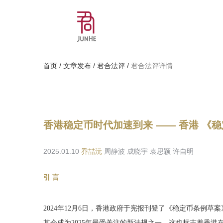
首页
/
文章发布
/
君合法评
/
君合法评详情
香港稳定币时代加速到来 —— 香港 《
2025.01.10
乔喆沅
周静波 成晓宇 袁思颖 许自明
引 言
2024年12月6日，香港政府于宪报刊登了《稳定币条例草案
其会成为2025年最受关注的新法规之一，这也标志着香