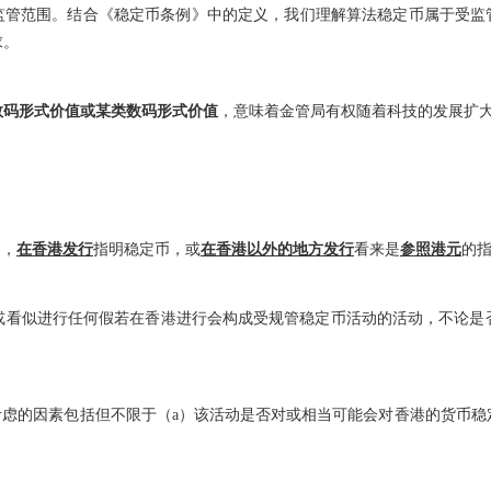
监管范围。结合《稳定币条例》中的定义，我们理解算法稳定币属于受监
求。
数码形式价值或某类数码形式价值
，意味着金管局有权随着科技的发展扩
中，
在香港发行
指明稳定币，或
在香港以外的地方发行
看来是
参照港元
的
或看似进行任何假若在香港进行会构成受规管稳定币活动的活动，不论是
考虑的因素包括但不限于（a）该活动是否对或相当可能会对香港的货币