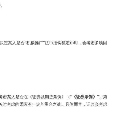
管。
决定某人是否“积极推广”法币挂钩稳定币时，会考虑多项因
在考虑某人是否在《证券及期货条例》（“
《证券条例》
”）第
台业务时考虑的因素有一定的重合之处。具体而言，证监会考虑