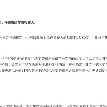
制，
可销售给零售投资人
。
法定挂钩稳定币，例如市场上流通量较大的USDT及USDC），则
只可
，但“指明受众”的机制也给监管机构提供了一定的自由度，可以扩展到其
在价值，金管局可能在未来对于海外发行的法币挂钩稳定币建立正式的监
人在香港以外受到与金管局职能类似的监管机构之规管的情况）变通或豁
。
准列出了详细要求，下文我们将介绍核心内容以及稳定币发行人需要注意的