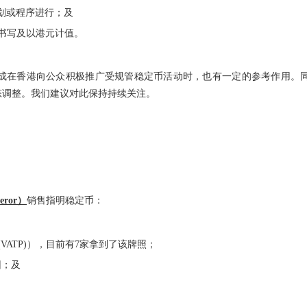
计划或程序进行；及
文书写及以港元计值。
成在香港向公众积极推广受规管稳定币活动时，也有一定的参考作用。
态调整。我们建议对此保持持续关注。
？
eror）
销售指明稳定币：
ATP)），目前有7家拿到了该牌照；
团；及