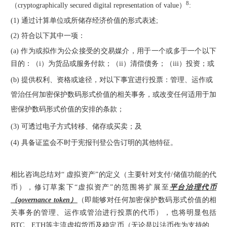
8
（cryptographically secured digital representation of value）
:
(1) 通过计算单位或所储存经济价值的形式表述;
(2) 符合以下其中一项：
(a) 作为或拟作为公众接受的交易媒介，用于一个或多于一个以下
目的：（i）为货品或服务付款；（ii）清偿债务；（iii）投资；或
(b) 提供权利、资格或途径，对以下事宜进行投票：管理、运作或
管治任何加密保护数码形式价值的相关事务，或改变任何适用于加
密保护数码形式价值的安排的条款；
(3) 可透过电子方式转移、储存或买卖；及
(4) 具备证监会不时于宪报刊登公告订明的其他特征。
相比咨询总结对“ 虚拟资产”的定义（主要针对支付/储值功能的代
币），修订草案下“虚拟资产”的范围将扩展至
平台治理代币
（governance token）
（即能够对任何加密保护数码形式价值的相
关事务的管理、运作或管治进行投票的代币），也将明显包括
BTC、ETH等主流虚拟货币及稳定币（无论是以法币作为支持的、