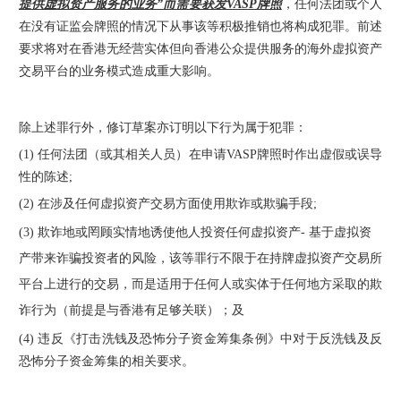
提供虚拟资产服务的业务”而需要获发VASP牌照
，任何法团或个人
在没有证监会牌照的情况下从事该等积极推销也将构成犯罪。前述
要求将对在香港无经营实体但向香港公众提供服务的海外虚拟资产
交易平台的业务模式造成重大影响。
除上述罪行外，修订草案亦订明以下行为属于犯罪：
(1) 任何法团（或其相关人员）在申请VASP牌照时作出虚假或误导
性的陈述;
(2) 在涉及任何虚拟资产交易方面使用欺诈或欺骗手段;
(3) 欺诈地或罔顾实情地诱使他人投资任何虚拟资产- 基于虚拟资
产带来诈骗投资者的风险，该等罪行不限于在持牌虚拟资产交易所
平台上进行的交易，而是适用于任何人或实体于任何地方采取的欺
诈行为（前提是与香港有足够关联）；及
(4) 违反《打击洗钱及恐怖分子资金筹集条例》中对于反洗钱及反
恐怖分子资金筹集的相关要求。