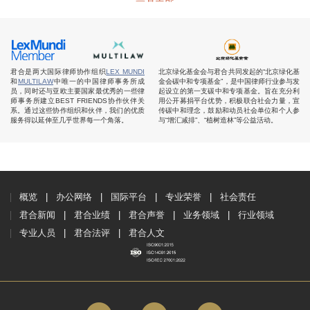
君合是两大国际律师协作组织
LEX MUNDI
北京绿化基金会与君合共同发起的“北京绿化基
和
MULTILAW
中唯一的中国律师事务所成
金会碳中和专项基金”，是中国律师行业参与发
员，同时还与亚欧主要国家最优秀的一些律
起设立的第一支碳中和专项基金。旨在充分利
师事务所建立BEST FRIENDS协作伙伴关
用公开募捐平台优势，积极联合社会力量，宣
系。通过这些协作组织和伙伴，我们的优质
传碳中和理念，鼓励和动员社会单位和个人参
服务得以延伸至几乎世界每一个角落。
与“增汇减排”、“植树造林”等公益活动。
概览
办公网络
国际平台
专业荣誉
社会责任
君合新闻
君合业绩
君合声誉
业务领域
行业领域
专业人员
君合法评
君合人文