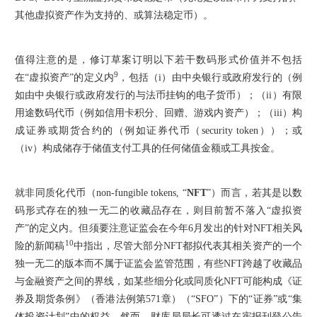
其他虚拟资产作为支持的、或算法稳定币）。
值得注意的是，修订草案订明以下若干数码形式价值并不包括
9
在“虚拟资产”的定义内
，包括（i）由中央银行或政府发行的（例
如由中央银行或政府发行的与法币挂钩的电子货币）；（ii）有限
用途数码代币（例如信用卡积分、回赠、游戏内资产）；（iii）构
成证券或期货合约的（例如证券代币（security token））；或
（iv）构成储存于储值支付工具的任何储值金额或工具按金。
就非同质化代币（non-fungible tokens, “
NFT
”）而言，若其是以数
码形式存在的独一无二的收藏品存在，则目前暂不落入“虚拟资
产”的定义内。但须要注意证监会在今年6月发出的针对NFT相关风
10
险的新闻稿
中指出，尽管大部分NFT都拟代表其相关资产的一个
独一无二的版本而不属于证监会监管范围，有些NFT跨越了收藏品
与金融资产之间的界线，如某些细分化或同质化NFT可能构成《证
券及期货条例》（香港法例第571章）（“SFO”）下的“证券”或“集
体投资计划”中的权益。然而，财库局局长可透过在宪报刊登公告