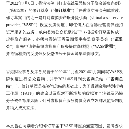
于2022年7月6日，香港法例《打击洗钱及恐怖分子资金筹集条例》
3
（第615章）的修订草案（“
修订草案
”）
在香港立法会完成首读。
修订草案目的之一是针对虚拟资产服务提供商（virtual asset service
provider, “
VASP
”）设立发牌制度，即任何人在香港经营提供虚拟
4
资产服务的业务，或向香港公众积极推广
（根据修订草案构成）
虚拟资产服务，必须向香港证券及期货事务监察委员会（“
证监
会
”）事先申请并获得虚拟资产服务提供商牌照（“
VASP牌照
”），
并遵循相关的反洗钱及反恐怖分子资金筹集法例条文。
香港财经事务及库务局曾于2020年11月至2021年1月期间就VASP发
牌制度进行公众咨询，并于2021年5月刊发咨询总结（“
咨询总
5
结
”）
。修订草案是在咨询总结的基础上，为了遵循金融特别行动
工作组（FATF）的建议以及应对不断增加的虚拟资产洗钱及恐怖
分子资金筹集风险，针对虚拟资产服务提供商设立发牌及监管制度
并纳入成文立法。
本文旨在向读者介绍修订草案下VASP牌照的涵盖范围、发牌要求