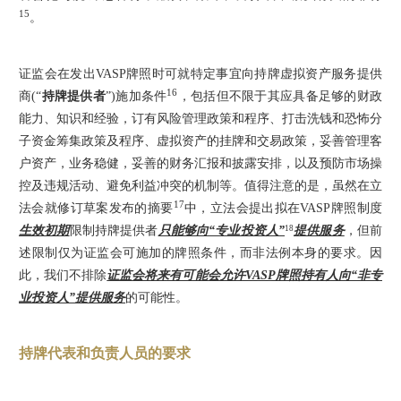
15
。
证监会在发出VASP牌照时可就特定事宜向持牌虚拟资产服务提供
16
商(“
持牌提供者
”)施加条件
，包括但不限于其应具备足够的财政
能力、知识和经验，订有风险管理政策和程序、打击洗钱和恐怖分
子资金筹集政策及程序、虚拟资产的挂牌和交易政策，妥善管理客
户资产，业务稳健，妥善的财务汇报和披露安排，以及预防市场操
控及违规活动、避免利益冲突的机制等。值得注意的是，虽然在立
17
法会就修订草案发布的摘要
中，立法会提出拟在VASP牌照制度
18
生效初期
限制持牌提供者
只能够向“专业投资人”
提供服务
，但前
述限制仅为证监会可施加的牌照条件，而非法例本身的要求。因
此，我们不排除
证监会将来有可能会允许VASP牌照持有人向“非专
业投资人”提供服务
的可能性。
持牌代表和负责人员的要求