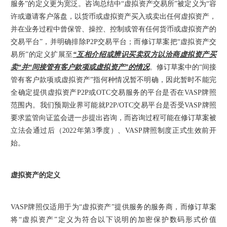
服务”的定义更为宽泛。咨询总结中“虚拟资产交易所”被定义为“容
许或邀请客户落盘，以货币或虚拟资产买入或卖出任何虚拟资产，
并在业务过程中曾保管、操控、控制或管有任何货币或虚拟资产的
交易平台”，并明确排除P2P交易平台；而修订草案把“虚拟资产交
易所”的定义扩展至
“互相介绍或辨识买卖双方以洽商虚拟资产买
卖“并“间接管有客户款项或虚拟资产”的情况
。修订草案中的“间接
管有客户款项或虚拟资产”指何种情况暂不明确，因此暂时不能完
全确定提供虚拟资产P2P或OTC交易服务的平台是否在VASP牌照
范围内。我们预期业界可能就P2P/OTC交易平台是否受VASP牌照
要求监管向证监会进一步提出咨询，而咨询过程可能在修订草案被
立法会通过后（2022年第3季度）、VASP牌照制度正式生效前开
始。
虚拟资产的定义
VASP牌照仅适用于为“虚拟资产”提供服务的服务商，而修订草案
将“虚拟资产”定义为符合以下说明的加密保护数码形式价值