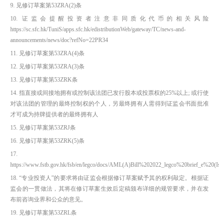
9. 见修订草案第53ZRA(2)条
10. 证监会提醒投资者注意非同质化代币的相关风险
https://sc.sfc.hk/TuniS/apps.sfc.hk/edistributionWeb/gateway/TC/news-and-
announcements/news/doc?refNo=22PR34
11. 见修订草案第53ZRA(4)条
12. 见修订草案第53ZRA(3)条
13. 见修订草案第53ZRK条
14. 指直接或间接地拥有或控制该法团已发行股本或投票权的25%以上; 或行使
对该法团的管理的最终控制权的个人，另最终拥有人需得到证监会书面批准
才可成为持牌提供者的最终拥有人
15. 见修订草案第53ZRJ条
16. 见修订草案第53ZRK(5)条
17.
https://www.fstb.gov.hk/fsb/en/legco/docs/AML(A)Bill%202022_legco%20brief_e%20(Is
18. “专业投资人”的要求将由证监会根据修订草案赋予其的权利敲定。根据证
监会的一贯做法，其将在修订草案生效后定稿颁布详细的规管要求，并在发
布前咨询业界和公众的意见。
19. 见修订草案第53ZRL条