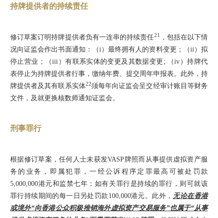
持牌提供者的持续责任
21
修订草案订明持牌提供者负有一连串的持续责任
，包括在以下情
况向证监会作出书面通知：（i）最终拥有人的资料变更；（ii）拟
停止营业；（iii）有联系实体的变更及其数据变更; （iv）持牌代
表停止为持牌提供者行事，缴纳年费、提交周年申报表。此外，持
22
牌提供者及其有联系实体
须每年向证监会呈交经审计账目等财务
文件，及就更换核数师通知证监会。
刑事罪行
根据修订草案，任何人士未获发VASP牌照而从事提供虚拟资产服
务的业务，即属犯罪，一经公诉程序定罪最高可被处罚款
5,000,000港元和监禁七年；如有关罪行是持续的罪行，则可就该
罪行持续期间的每一日另处罚款100,000港元。此外，
无论在香港
或境外“向香港公众积极推销海外虚拟资产交易服务”也属于“从事