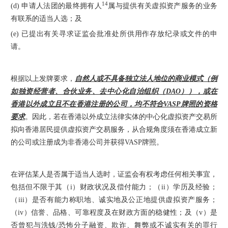
14
(d) 申请人法团的最终拥有人
属与提供有关虚拟资产服务的业务
有联系的适当人选；及
(e) 已提出有关寻求证监会批准处所供用作存放纪录或文件的申
请。
根据以上发牌要求，
自然人或不具备独立法人地位的商业模式（例
如独资经营者、合伙业务、去中心化自治组织（DAO）），或在
香港以外成立且不在香港注册的公司，均不符合VASP牌照的资格
要求
。因此，若在香港以外成立法律实体的中心化虚拟资产交易所
拟向香港居民提供虚拟资产交易服务，从合规角度须在香港成立新
的公司或注册成为非香港公司并获得VASP牌照。
在评估某人是否属于适当人选时，证监会有权考虑任何相关事宜，
包括但不限于其（i）财政状况及偿付能力；（ii）学历及经验；
（iii）是否有能力称职地、诚实地及公正地提供虚拟资产服务；
（iv）信誉、品格、可靠程度及在财政方面的稳健性；及（v）是
否曾犯与洗钱/恐怖分子融资、欺诈、舞弊或不诚实有关的罪行