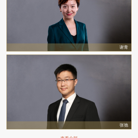
谢青
张弛