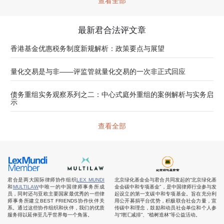
查看全部
最新君合法评文章
香港基金优惠税务制度新规解析：政策要点与展望
量化交易是与非——评监管就量化交易的一次非正式回应
债务重组实务观察系列之二：中心式庭外重组的案例解析与实务启
示
查看全部
君合是两大国际律师协作组织
LEX MUNDI
北京绿化基金会与君合共同发起的“北京绿化基
和
MULTILAW
中唯一的中国律师事务所成
金会碳中和专项基金”，是中国律师行业参与发
员，同时还与亚欧主要国家最优秀的一些律
起设立的第一支碳中和专项基金。旨在充分利
师事务所建立BEST FRIENDS协作伙伴关
用公开募捐平台优势，积极联合社会力量，宣
系。通过这些协作组织和伙伴，我们的优质
传碳中和理念，鼓励和动员社会单位和个人参
服务得以延伸至几乎世界每一个角落。
与“增汇减排”、“植树造林”等公益活动。