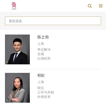
重新搜索
陈之尧
上海
争议解决
合规
白领犯罪
程虹
上海
税法
公司与并购
外商投资