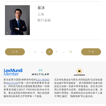
崔冰
上海
银行金融
1
...
6
7
...
52
上一页
下一页
君合是两大国际律师协作组织
LEX MUNDI
北京绿化基金会与君合共同发起的“北京绿化基
和
MULTILAW
中唯一的中国律师事务所成
金会碳中和专项基金”，是中国律师行业参与发
员，同时还与亚欧主要国家最优秀的一些律
起设立的第一支碳中和专项基金。旨在充分利
师事务所建立BEST FRIENDS协作伙伴关
用公开募捐平台优势，积极联合社会力量，宣
系。通过这些协作组织和伙伴，我们的优质
传碳中和理念，鼓励和动员社会单位和个人参
服务得以延伸至几乎世界每一个角落。
与“增汇减排”、“植树造林”等公益活动。