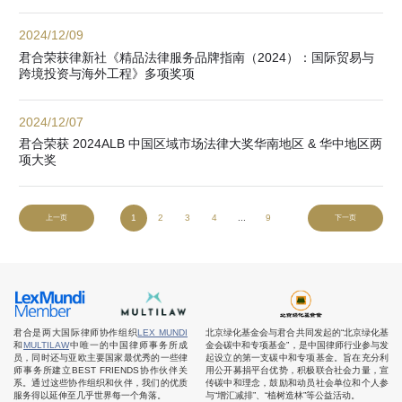
2024/12/09
君合荣获律新社《精品法律服务品牌指南（2024）：国际贸易与
跨境投资与海外工程》多项奖项
2024/12/07
君合荣获 2024ALB 中国区域市场法律大奖华南地区 & 华中地区两
项大奖
1
2
3
4
...
9
上一页
下一页
君合是两大国际律师协作组织
LEX MUNDI
北京绿化基金会与君合共同发起的“北京绿化基
和
MULTILAW
中唯一的中国律师事务所成
金会碳中和专项基金”，是中国律师行业参与发
员，同时还与亚欧主要国家最优秀的一些律
起设立的第一支碳中和专项基金。旨在充分利
师事务所建立BEST FRIENDS协作伙伴关
用公开募捐平台优势，积极联合社会力量，宣
系。通过这些协作组织和伙伴，我们的优质
传碳中和理念，鼓励和动员社会单位和个人参
服务得以延伸至几乎世界每一个角落。
与“增汇减排”、“植树造林”等公益活动。