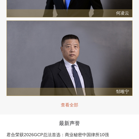
何凌云
邹唯宁
查看全部
最新声誉
君合荣获2026GCP总法首选：商业秘密中国律所10强