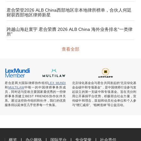
君合荣登2026 ALB China西部地区非本地律所榜单，合伙人何廷
财获西部地区律师新星
跨越山海赴寰宇 君合荣膺 2026 ALB China 海外业务排名“一类律
所”
查看全部
君合是两大国际律师协作组织
LEX MUNDI
北京绿化基金会与君合共同发起的“北京绿化基
和
MULTILAW
中唯一的中国律师事务所成
金会碳中和专项基金”，是中国律师行业参与发
员，同时还与亚欧主要国家最优秀的一些律
起设立的第一支碳中和专项基金。旨在充分利
师事务所建立BEST FRIENDS协作伙伴关
用公开募捐平台优势，积极联合社会力量，宣
系。通过这些协作组织和伙伴，我们的优质
传碳中和理念，鼓励和动员社会单位和个人参
服务得以延伸至几乎世界每一个角落。
与“增汇减排”、“植树造林”等公益活动。
概览
办公网络
国际平台
专业荣誉
社会责任