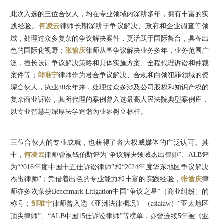
此次入选的三位合伙人，均在专业领域内深耕多年，拥有丰富的实
践经验。
何凌云
律师长期深耕于争议解决、政府和企业调查等领
域，处理过众多复杂的争议解决案件，更活跃于国际舞台，具备出
色的国际化视野；
张愉庆
律师从事争议解决业务多年，业务范围广
泛，擅长设计争议解决策略和具体实施方案、全程代理诉讼和仲裁
案件等；
邹唯宁
律师作为君合争议解决、合规和白领犯罪领域的资
深合伙人，执业30余年来，处理过众多涉及公司股权和知识产权的
复杂商业诉讼，其所代理的案例曾入选最高人民法院典型案例库，
以专业智慧与深厚法学造诣为业界树立标杆。
三位合伙人的专业成就，也获得了各大权威媒体的广泛认可。其
中，
何凌云
律师曾被钱伯斯评为“争议解决领域杰出律师”、ALB评
为“2016年度中国十五佳诉讼律师”和“2024年度华东地区争议解决
杰出律师”；凭借着出色的专业能力和丰富的实践经验，
张愉庆
律
师亦多次荣获Benchmark Litigation中国“争议之星”（商业纠纷）的
称号；
邹唯宁
律师曾入选《亚洲法律概况》（asialaw）“亚太地区
顶尖律师”、“ALB中国15佳诉讼律师”等榜单，亦曾连续5年被《亚