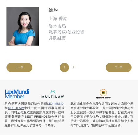
徐琳
上海 香港
资本市场
私募股权/创业投资
并购融资
1
2
上一页
下一页
君合是两大国际律师协作组织
LEX MUNDI
北京绿化基金会与君合共同发起的“北京绿化基
和
MULTILAW
中唯一的中国律师事务所成
金会碳中和专项基金”，是中国律师行业参与发
员，同时还与亚欧主要国家最优秀的一些律
起设立的第一支碳中和专项基金。旨在充分利
师事务所建立BEST FRIENDS协作伙伴关
用公开募捐平台优势，积极联合社会力量，宣
系。通过这些协作组织和伙伴，我们的优质
传碳中和理念，鼓励和动员社会单位和个人参
服务得以延伸至几乎世界每一个角落。
与“增汇减排”、“植树造林”等公益活动。