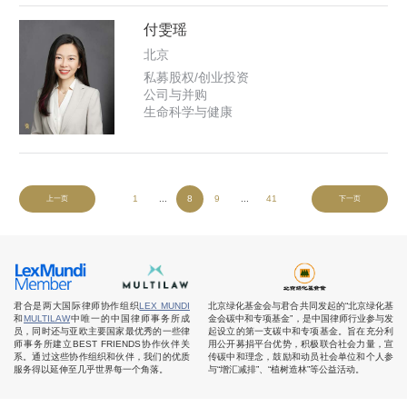
付雯瑶
北京
私募股权/创业投资
公司与并购
生命科学与健康
1
...
8
9
...
41
上一页
下一页
君合是两大国际律师协作组织
LEX MUNDI
北京绿化基金会与君合共同发起的“北京绿化基
和
MULTILAW
中唯一的中国律师事务所成
金会碳中和专项基金”，是中国律师行业参与发
员，同时还与亚欧主要国家最优秀的一些律
起设立的第一支碳中和专项基金。旨在充分利
师事务所建立BEST FRIENDS协作伙伴关
用公开募捐平台优势，积极联合社会力量，宣
系。通过这些协作组织和伙伴，我们的优质
传碳中和理念，鼓励和动员社会单位和个人参
服务得以延伸至几乎世界每一个角落。
与“增汇减排”、“植树造林”等公益活动。