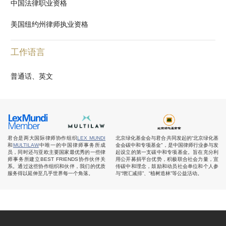
中国法律职业资格
美国纽约州律师执业资格
工作语言
普通话、英文
君合是两大国际律师协作组织
LEX MUNDI
北京绿化基金会与君合共同发起的“北京绿化基
和
MULTILAW
中唯一的中国律师事务所成
金会碳中和专项基金”，是中国律师行业参与发
员，同时还与亚欧主要国家最优秀的一些律
起设立的第一支碳中和专项基金。旨在充分利
师事务所建立BEST FRIENDS协作伙伴关
用公开募捐平台优势，积极联合社会力量，宣
系。通过这些协作组织和伙伴，我们的优质
传碳中和理念，鼓励和动员社会单位和个人参
服务得以延伸至几乎世界每一个角落。
与“增汇减排”、“植树造林”等公益活动。