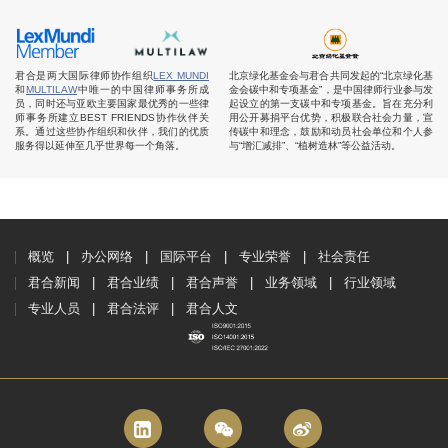
君合是两大国际律师协作组织
LEX MUNDI
北京绿化基金会与君合共同发起的“北京绿化基
和
MULTILAW
中唯一的中国律师事务所成
金会碳中和专项基金”，是中国律师行业参与发
员，同时还与亚欧主要国家最优秀的一些律
起设立的第一支碳中和专项基金。旨在充分利
师事务所建立BEST FRIENDS协作伙伴关
用公开募捐平台优势，积极联合社会力量，宣
系。通过这些协作组织和伙伴，我们的优质
传碳中和理念，鼓励和动员社会单位和个人参
服务得以延伸至几乎世界每一个角落。
与“增汇减排”、“植树造林”等公益活动。
概览
办公网络
国际平台
专业荣誉
社会责任
君合新闻
君合业绩
君合声誉
业务领域
行业领域
专业人员
君合法评
君合人文