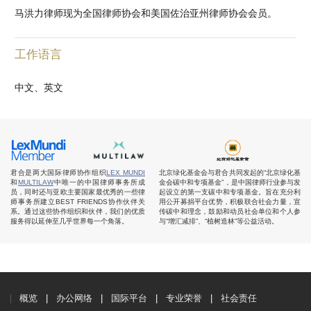
马洪力律师现为全国律师协会和美国佐治亚州律师协会会员。
工作语言
中文、英文
君合是两大国际律师协作组织
LEX MUNDI
北京绿化基金会与君合共同发起的“北京绿化基
和
MULTILAW
中唯一的中国律师事务所成
金会碳中和专项基金”，是中国律师行业参与发
员，同时还与亚欧主要国家最优秀的一些律
起设立的第一支碳中和专项基金。旨在充分利
师事务所建立BEST FRIENDS协作伙伴关
用公开募捐平台优势，积极联合社会力量，宣
系。通过这些协作组织和伙伴，我们的优质
传碳中和理念，鼓励和动员社会单位和个人参
服务得以延伸至几乎世界每一个角落。
与“增汇减排”、“植树造林”等公益活动。
概览
办公网络
国际平台
专业荣誉
社会责任