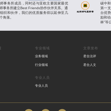
师事务所成员，同时还与亚欧主要国家最优
碳中和
事务所建立Best Friends协作伙伴关系。通
第一
组织和伙伴，我们的优质服务得以延伸至几
台优
个角落。
励和动
林”等
绩
专业领域
文章发布
业务领域
君合法评
行业领域
君合人文
专业人员
专业人员