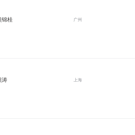
熊锦桂
广州
熊涛
上海