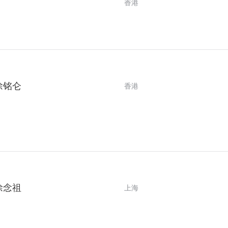
香港
徐铭仑
香港
徐念祖
上海