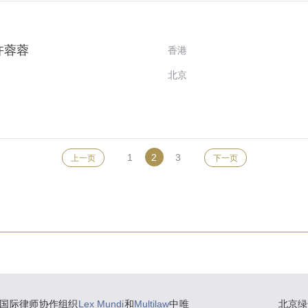
许蓉蓉
香港
北京
1
2
3
上一页
下一页
国际律师协作组织
Lex Mundi
和
Multilaw
中唯
北京绿