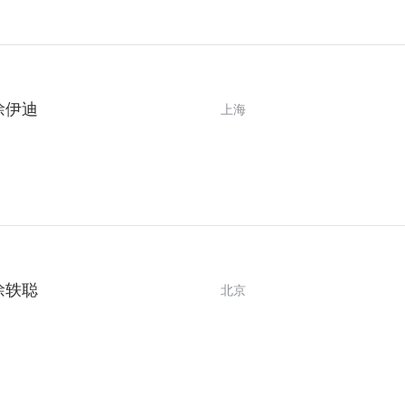
徐伊迪
上海
徐轶聪
北京