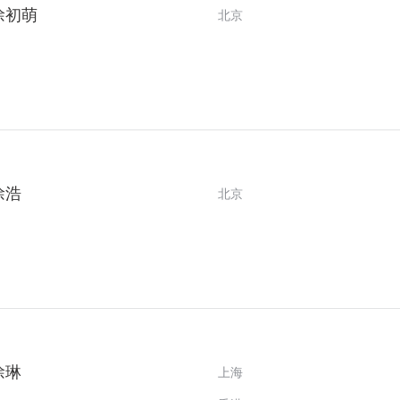
徐初萌
北京
徐浩
北京
徐琳
上海