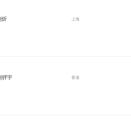
刘炘
上海
刘骍宇
香港