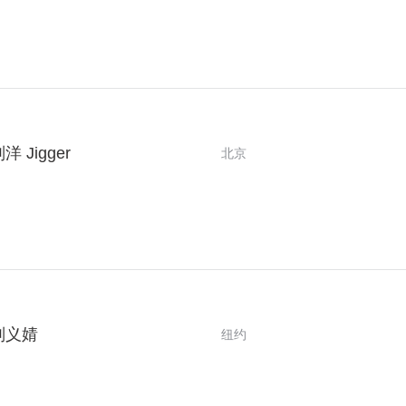
洋 Jigger
北京
刘义婧
纽约