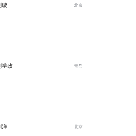
刘璇
北京
刘学政
青岛
刘洋
北京