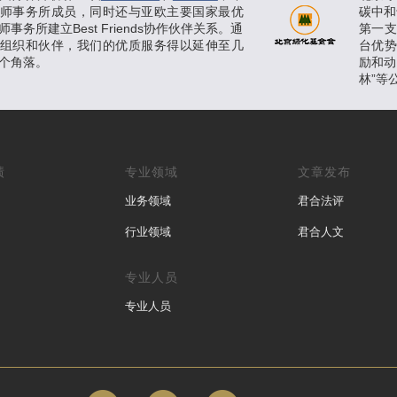
师事务所成员，同时还与亚欧主要国家最优
碳中和
事务所建立Best Friends协作伙伴关系。通
第一
组织和伙伴，我们的优质服务得以延伸至几
台优
个角落。
励和动
林”等
绩
专业领域
文章发布
业务领域
君合法评
行业领域
君合人文
专业人员
专业人员