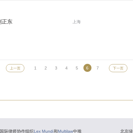
刘正东
上海
1
2
3
4
5
6
7
上一页
下一页
国际律师协作组织
Lex Mundi
和
Multilaw
中唯
北京绿