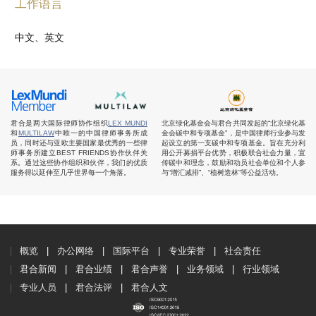
工作语言
中文、英文
君合是两大国际律师协作组织
LEX MUNDI
北京绿化基金会与君合共同发起的“北京绿化基
和
MULTILAW
中唯一的中国律师事务所成
金会碳中和专项基金”，是中国律师行业参与发
员，同时还与亚欧主要国家最优秀的一些律
起设立的第一支碳中和专项基金。旨在充分利
师事务所建立BEST FRIENDS协作伙伴关
用公开募捐平台优势，积极联合社会力量，宣
系。通过这些协作组织和伙伴，我们的优质
传碳中和理念，鼓励和动员社会单位和个人参
服务得以延伸至几乎世界每一个角落。
与“增汇减排”、“植树造林”等公益活动。
概览
办公网络
国际平台
专业荣誉
社会责任
君合新闻
君合业绩
君合声誉
业务领域
行业领域
专业人员
君合法评
君合人文