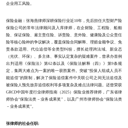
企业用工风险。
保险金融：张海燕律师深耕保险行业近10年，先后担任大型财产险
保险公司的常年法律顾问及入库律师，在企财险、工程险、船舶
险、保证保险、雇主责任险、诉责险、意外险、健康险及公众责任
险等核心险种的争议解决，覆盖保险合同解释、理赔金额争议、免
责条款适用、代位追偿等全类型纠纷，擅长处理跨法域、新业态
（光伏、环保）、多主体、事实认定复杂的疑难案件，曾承办首例
出判适用《保险法》第62条以及《保险法解释（四）》第9条规
定，集两大难点为一案的唯一获胜案件。突破“投保人组成人员不
能追偿”的限制，解决了保险追偿案件中关联公司之间无法追偿及
被保险人预先放弃追偿权利等多项复杂及难点法律问题。还曾荣获
GRCD中国年度行业律师指南（2025）保险业推荐律师，广东省律
师协会“保险法类－业务成果奖”，以及广州市律师协会“保险法类
－业务成果奖”。
张律师的社会任职: