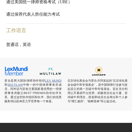
通过美国统一律师资格考试（UBE）
通过保荐代表人胜任能力考试
工作语言
普通话，英语
君合是两大国际律师协作组织
LEX MUNDI
北京绿化基金会与君合共同发起的“北京绿化基
和
MULTILAW
中唯一的中国律师事务所成
金会碳中和专项基金”，是中国律师行业参与发
员，同时还与亚欧主要国家最优秀的一些律
起设立的第一支碳中和专项基金。旨在充分利
师事务所建立BEST FRIENDS协作伙伴关
用公开募捐平台优势，积极联合社会力量，宣
系。通过这些协作组织和伙伴，我们的优质
传碳中和理念，鼓励和动员社会单位和个人参
服务得以延伸至几乎世界每一个角落。
与“增汇减排”、“植树造林”等公益活动。