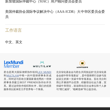
新加坡国际仲裁中心（SIAC）用户顾问委员会委员
美国仲裁协会国际争议解决中心（AAA-ICDR）大中华区委员会委
员
工作语言
中文、英文
君合是两大国际律师协作组织
LEX MUNDI
北京绿化基金会与君合共同发起的“北京绿化基
和
MULTILAW
中唯一的中国律师事务所成
金会碳中和专项基金”，是中国律师行业参与发
员，同时还与亚欧主要国家最优秀的一些律
起设立的第一支碳中和专项基金。旨在充分利
师事务所建立BEST FRIENDS协作伙伴关
用公开募捐平台优势，积极联合社会力量，宣
系。通过这些协作组织和伙伴，我们的优质
传碳中和理念，鼓励和动员社会单位和个人参
服务得以延伸至几乎世界每一个角落。
与“增汇减排”、“植树造林”等公益活动。