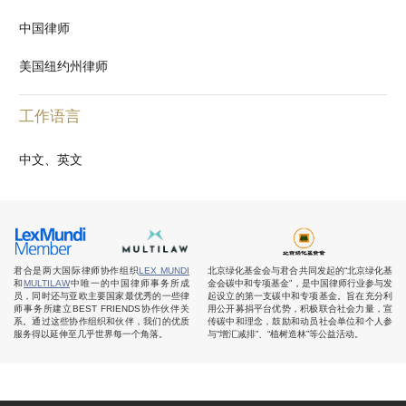
中国律师
美国纽约州律师
工作语言
中文、英文
君合是两大国际律师协作组织
LEX MUNDI
北京绿化基金会与君合共同发起的“北京绿化基
和
MULTILAW
中唯一的中国律师事务所成
金会碳中和专项基金”，是中国律师行业参与发
员，同时还与亚欧主要国家最优秀的一些律
起设立的第一支碳中和专项基金。旨在充分利
师事务所建立BEST FRIENDS协作伙伴关
用公开募捐平台优势，积极联合社会力量，宣
系。通过这些协作组织和伙伴，我们的优质
传碳中和理念，鼓励和动员社会单位和个人参
服务得以延伸至几乎世界每一个角落。
与“增汇减排”、“植树造林”等公益活动。