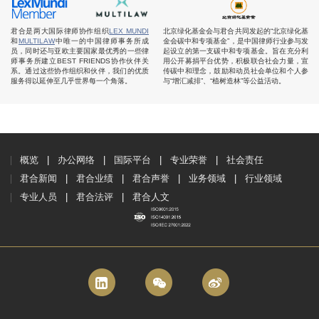
君合是两大国际律师协作组织
LEX MUNDI
北京绿化基金会与君合共同发起的“北京绿化基
和
MULTILAW
中唯一的中国律师事务所成
金会碳中和专项基金”，是中国律师行业参与发
员，同时还与亚欧主要国家最优秀的一些律
起设立的第一支碳中和专项基金。旨在充分利
师事务所建立BEST FRIENDS协作伙伴关
用公开募捐平台优势，积极联合社会力量，宣
系。通过这些协作组织和伙伴，我们的优质
传碳中和理念，鼓励和动员社会单位和个人参
服务得以延伸至几乎世界每一个角落。
与“增汇减排”、“植树造林”等公益活动。
概览
办公网络
国际平台
专业荣誉
社会责任
君合新闻
君合业绩
君合声誉
业务领域
行业领域
专业人员
君合法评
君合人文