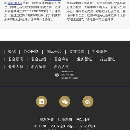
和
MULTILAW
中唯一的中国律师事务所成
金会碳中和专项基金”，是中国律师行业参与发
员，同时还与亚欧主要国家最优秀的一些律
起设立的第一支碳中和专项基金。旨在充分利
师事务所建立BEST FRIENDS协作伙伴关
用公开募捐平台优势，积极联合社会力量，宣
系。通过这些协作组织和伙伴，我们的优质
传碳中和理念，鼓励和动员社会单位和个人参
服务得以延伸至几乎世界每一个角落。
与“增汇减排”、“植树造林”等公益活动。
概览
办公网络
国际平台
专业荣誉
社会责任
君合新闻
君合业绩
君合声誉
业务领域
行业领域
专业人员
君合法评
君合人文
隐私政策
|
法律声明
|
网站地图
© JUNHE 2016 京ICP备06002628号-1