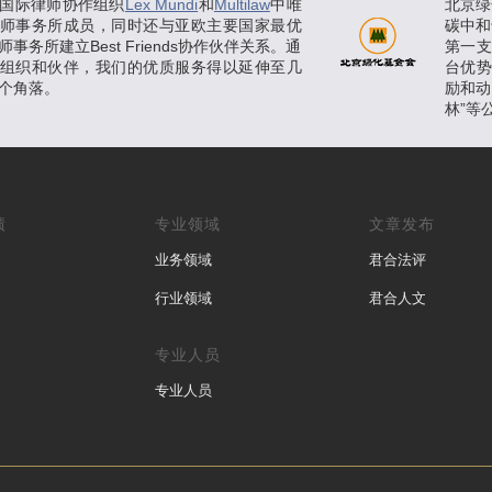
国际律师协作组织
Lex Mundi
和
Multilaw
中唯
北京绿
师事务所成员，同时还与亚欧主要国家最优
碳中和
事务所建立Best Friends协作伙伴关系。通
第一
组织和伙伴，我们的优质服务得以延伸至几
台优
个角落。
励和动
林”等
绩
专业领域
文章发布
业务领域
君合法评
行业领域
君合人文
专业人员
专业人员