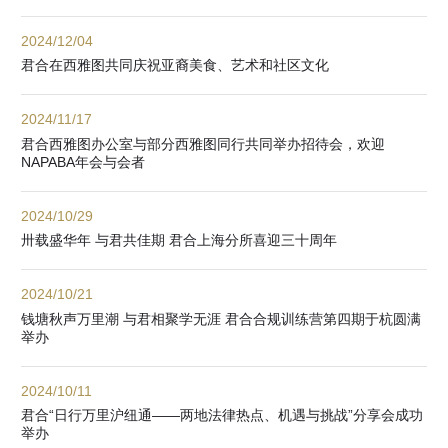
2024/12/04
君合在西雅图共同庆祝亚裔美食、艺术和社区文化
2024/11/17
君合西雅图办公室与部分西雅图同行共同举办招待会，欢迎
NAPABA年会与会者
2024/10/29
卅载盛华年 与君共佳期 君合上海分所喜迎三十周年
2024/10/21
钱塘秋声万里潮 与君相聚学无涯 君合合规训练营第四期于杭圆满
举办
2024/10/11
君合“日行万里沪纽通——两地法律热点、机遇与挑战”分享会成功
举办