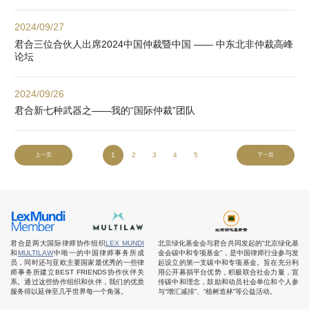
2024/09/27
君合三位合伙人出席2024中国仲裁暨中国 —— 中东北非仲裁高峰
论坛
2024/09/26
君合新七种武器之——我的“国际仲裁”团队
1
2
3
4
5
上一页
下一页
君合是两大国际律师协作组织
LEX MUNDI
北京绿化基金会与君合共同发起的“北京绿化基
和
MULTILAW
中唯一的中国律师事务所成
金会碳中和专项基金”，是中国律师行业参与发
员，同时还与亚欧主要国家最优秀的一些律
起设立的第一支碳中和专项基金。旨在充分利
师事务所建立BEST FRIENDS协作伙伴关
用公开募捐平台优势，积极联合社会力量，宣
系。通过这些协作组织和伙伴，我们的优质
传碳中和理念，鼓励和动员社会单位和个人参
服务得以延伸至几乎世界每一个角落。
与“增汇减排”、“植树造林”等公益活动。