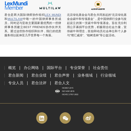
君合是两大国际律师协作组织
LEX MUNDI
北京绿化基金会与君合共同发起的“北京绿化基
和
MULTILAW
中唯一的中国律师事务所成
金会碳中和专项基金”，是中国律师行业参与发
员，同时还与亚欧主要国家最优秀的一些律
起设立的第一支碳中和专项基金。旨在充分利
师事务所建立BEST FRIENDS协作伙伴关
用公开募捐平台优势，积极联合社会力量，宣
系。通过这些协作组织和伙伴，我们的优质
传碳中和理念，鼓励和动员社会单位和个人参
服务得以延伸至几乎世界每一个角落。
与“增汇减排”、“植树造林”等公益活动。
概览
办公网络
国际平台
专业荣誉
社会责任
君合新闻
君合业绩
君合声誉
业务领域
行业领域
专业人员
君合法评
君合人文