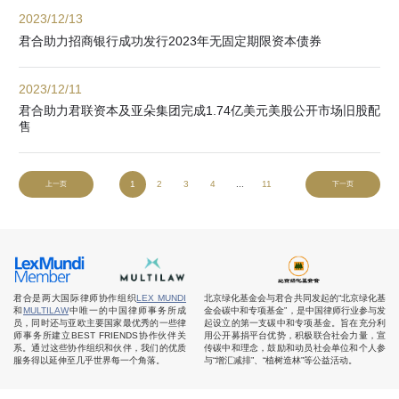
2023/12/13
君合助力招商银行成功发行2023年无固定期限资本债券
2023/12/11
君合助力君联资本及亚朵集团完成1.74亿美元美股公开市场旧股配
售
1
2
3
4
...
11
上一页
下一页
君合是两大国际律师协作组织
LEX MUNDI
北京绿化基金会与君合共同发起的“北京绿化基
和
MULTILAW
中唯一的中国律师事务所成
金会碳中和专项基金”，是中国律师行业参与发
员，同时还与亚欧主要国家最优秀的一些律
起设立的第一支碳中和专项基金。旨在充分利
师事务所建立BEST FRIENDS协作伙伴关
用公开募捐平台优势，积极联合社会力量，宣
系。通过这些协作组织和伙伴，我们的优质
传碳中和理念，鼓励和动员社会单位和个人参
服务得以延伸至几乎世界每一个角落。
与“增汇减排”、“植树造林”等公益活动。