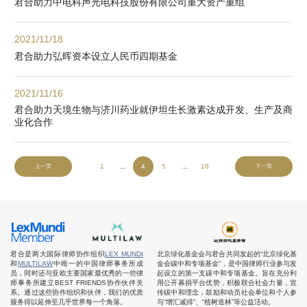
君合助力中电科声光电科技股份有限公司重大资产重组
2021/11/18
君合助力弘晖资本设立人民币四期基金
2021/11/16
君合助力天境生物与济川药业就伊坦生长激素达成开发、生产及商
业化合作
1
...
4
5
...
18
上一页
下一页
君合是两大国际律师协作组织
LEX MUNDI
北京绿化基金会与君合共同发起的“北京绿化基
和
MULTILAW
中唯一的中国律师事务所成
金会碳中和专项基金”，是中国律师行业参与发
员，同时还与亚欧主要国家最优秀的一些律
起设立的第一支碳中和专项基金。旨在充分利
师事务所建立BEST FRIENDS协作伙伴关
用公开募捐平台优势，积极联合社会力量，宣
系。通过这些协作组织和伙伴，我们的优质
传碳中和理念，鼓励和动员社会单位和个人参
服务得以延伸至几乎世界每一个角落。
与“增汇减排”、“植树造林”等公益活动。