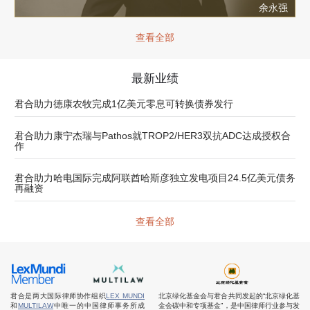
余永强
查看全部
最新业绩
君合助力德康农牧完成1亿美元零息可转换债券发行
君合助力康宁杰瑞与Pathos就TROP2/HER3双抗ADC达成授权合
作
君合助力哈电国际完成阿联酋哈斯彦独立发电项目24.5亿美元债务
再融资
查看全部
君合是两大国际律师协作组织
LEX MUNDI
北京绿化基金会与君合共同发起的“北京绿化基
和
MULTILAW
中唯一的中国律师事务所成
金会碳中和专项基金”，是中国律师行业参与发