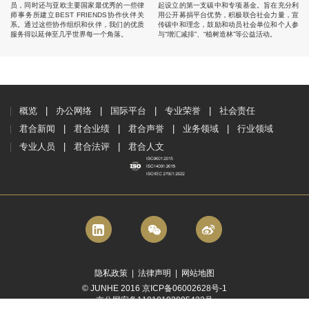
员，同时还与亚欧主要国家最优秀的一些律
起设立的第一支碳中和专项基金。旨在充分利
师事务所建立BEST FRIENDS协作伙伴关
用公开募捐平台优势，积极联合社会力量，宣
系。通过这些协作组织和伙伴，我们的优质
传碳中和理念，鼓励和动员社会单位和个人参
服务得以延伸至几乎世界每一个角落。
与“增汇减排”、“植树造林”等公益活动。
概览
办公网络
国际平台
专业荣誉
社会责任
君合新闻
君合业绩
君合声誉
业务领域
行业领域
专业人员
君合法评
君合人文
隐私政策
|
法律声明
|
网站地图
© JUNHE 2016 京ICP备06002628号-1
京公网安备11010102005423号