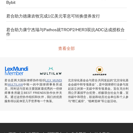
Bybit
君合助力德康农牧完成1亿美元零息可转换债券发行
君合助力康宁杰瑞与Pathos就TROP2/HER3双抗ADC达成授权合
作
查看全部
君合是两大国际律师协作组织
LEX MUNDI
北京绿化基金会与君合共同发起的“北京绿化基
和
MULTILAW
中唯一的中国律师事务所成
金会碳中和专项基金”，是中国律师行业参与发
员，同时还与亚欧主要国家最优秀的一些律
起设立的第一支碳中和专项基金。旨在充分利
师事务所建立BEST FRIENDS协作伙伴关
用公开募捐平台优势，积极联合社会力量，宣
系。通过这些协作组织和伙伴，我们的优质
传碳中和理念，鼓励和动员社会单位和个人参
服务得以延伸至几乎世界每一个角落。
与“增汇减排”、“植树造林”等公益活动。