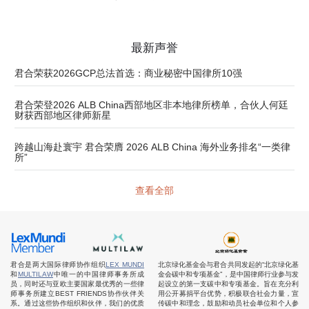
最新声誉
君合荣获2026GCP总法首选：商业秘密中国律所10强
君合荣登2026 ALB China西部地区非本地律所榜单，合伙人何廷
财获西部地区律师新星
跨越山海赴寰宇 君合荣膺 2026 ALB China 海外业务排名“一类律
所”
查看全部
君合是两大国际律师协作组织
LEX MUNDI
北京绿化基金会与君合共同发起的“北京绿化基
和
MULTILAW
中唯一的中国律师事务所成
金会碳中和专项基金”，是中国律师行业参与发
员，同时还与亚欧主要国家最优秀的一些律
起设立的第一支碳中和专项基金。旨在充分利
师事务所建立BEST FRIENDS协作伙伴关
用公开募捐平台优势，积极联合社会力量，宣
系。通过这些协作组织和伙伴，我们的优质
传碳中和理念，鼓励和动员社会单位和个人参