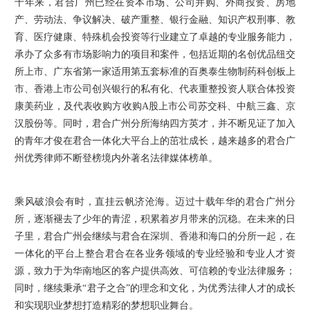
十年来，君合广州已经在资本市场、公司并购、外商投资、房地
产、劳动法、争议解决、破产重整、银行金融、知识产权刑事、教
育、医疗健康、特殊机会投资等行业建立了卓越的专业服务能力，
承办了众多有市场影响力的项目和案件，包括近期的名创优品纽交
所上市、广东省第一家适用第五套标准的百奥泰生物制药科创板上
市、香港上市公司创兴银行的私有化、代表重整投资人联合体投资
康美药业，及代表收购方收购A股上市公司苏交科、中航三鑫、京
汉股份等。同时，君合广州分所海纳四方英才，并不断见证了加入
的青年才俊在君合一体化大平台上的茁壮成长，越来越多的君合广
州优秀律师不断登榜境内外著名法律媒体榜单。
乘风破浪会有时，直挂云帆济沧海。迈过十载年华的君合广州分
所，逐渐褪去了少年的青涩，积累着岁月带来的沉稳。在未来的日
子里，君合广州会继续与君合在深圳、香港和海口的分所一起，在
一体化的平台上整合君合在各业务领域的专业经验和专业人才资
源，致力于为华南地区的客户提供高效、可信赖的专业法律服务；
同时，继续秉承“君子之合”的理念和文化，为优秀法律人才的成长
和实现职业梦想打造精彩的梦想职业舞台。