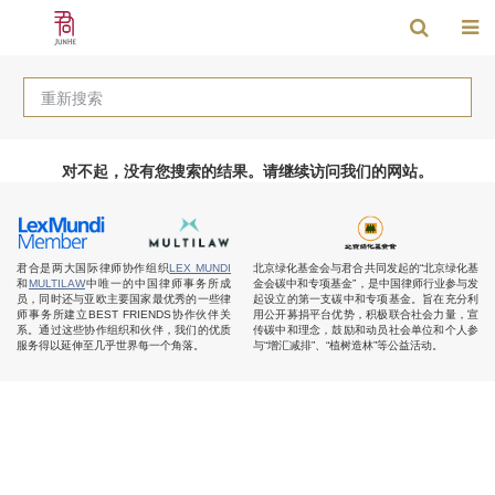
重新搜索
对不起，没有您搜索的结果。请继续访问我们的网站。
君合是两大国际律师协作组织
LEX MUNDI
北京绿化基金会与君合共同发起的“北京绿化基
和
MULTILAW
中唯一的中国律师事务所成
金会碳中和专项基金”，是中国律师行业参与发
员，同时还与亚欧主要国家最优秀的一些律
起设立的第一支碳中和专项基金。旨在充分利
师事务所建立BEST FRIENDS协作伙伴关
用公开募捐平台优势，积极联合社会力量，宣
系。通过这些协作组织和伙伴，我们的优质
传碳中和理念，鼓励和动员社会单位和个人参
服务得以延伸至几乎世界每一个角落。
与“增汇减排”、“植树造林”等公益活动。