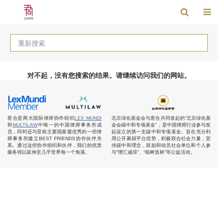
重新搜索
对不起，没有您搜索的结果。请继续访问我们的网站。
君合是两大国际律师协作组织
LEX MUNDI
北京绿化基金会与君合共同发起的“北京绿化基
和
MULTILAW
中唯一的中国律师事务所成
金会碳中和专项基金”，是中国律师行业参与发
员，同时还与亚欧主要国家最优秀的一些律
起设立的第一支碳中和专项基金。旨在充分利
师事务所建立BEST FRIENDS协作伙伴关
用公开募捐平台优势，积极联合社会力量，宣
系。通过这些协作组织和伙伴，我们的优质
传碳中和理念，鼓励和动员社会单位和个人参
服务得以延伸至几乎世界每一个角落。
与“增汇减排”、“植树造林”等公益活动。