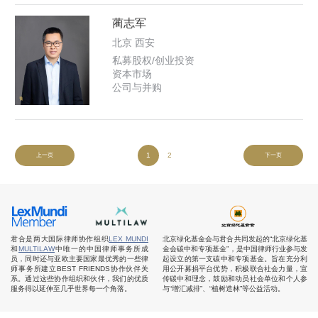
蔺志军
北京 西安
私募股权/创业投资
资本市场
公司与并购
1
2
上一页
下一页
君合是两大国际律师协作组织
LEX MUNDI
北京绿化基金会与君合共同发起的“北京绿化基
和
MULTILAW
中唯一的中国律师事务所成
金会碳中和专项基金”，是中国律师行业参与发
员，同时还与亚欧主要国家最优秀的一些律
起设立的第一支碳中和专项基金。旨在充分利
师事务所建立BEST FRIENDS协作伙伴关
用公开募捐平台优势，积极联合社会力量，宣
系。通过这些协作组织和伙伴，我们的优质
传碳中和理念，鼓励和动员社会单位和个人参
服务得以延伸至几乎世界每一个角落。
与“增汇减排”、“植树造林”等公益活动。