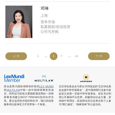
邓琳
上海
资本市场
私募股权/创业投资
公司与并购
1
...
6
7
...
41
上一页
下一页
君合是两大国际律师协作组织
LEX MUNDI
北京绿化基金会与君合共同发起的“北京绿化基
和
MULTILAW
中唯一的中国律师事务所成
金会碳中和专项基金”，是中国律师行业参与发
员，同时还与亚欧主要国家最优秀的一些律
起设立的第一支碳中和专项基金。旨在充分利
师事务所建立BEST FRIENDS协作伙伴关
用公开募捐平台优势，积极联合社会力量，宣
系。通过这些协作组织和伙伴，我们的优质
传碳中和理念，鼓励和动员社会单位和个人参
服务得以延伸至几乎世界每一个角落。
与“增汇减排”、“植树造林”等公益活动。