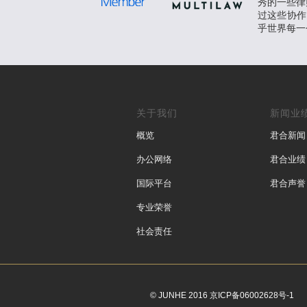
秀的一些律师
过这些协作
乎世界每一
关于我们
新闻业
概览
君合新闻
办公网络
君合业绩
国际平台
君合声誉
专业荣誉
社会责任
© JUNHE 2016 京ICP备06002628号-1