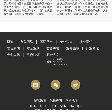
和
MULTILAW
中唯一的中国律师事务所成
金会碳中和专项基金”，是中国律师行业参与发
员，同时还与亚欧主要国家最优秀的一些律
起设立的第一支碳中和专项基金。旨在充分利
师事务所建立BEST FRIENDS协作伙伴关
用公开募捐平台优势，积极联合社会力量，宣
系。通过这些协作组织和伙伴，我们的优质
传碳中和理念，鼓励和动员社会单位和个人参
服务得以延伸至几乎世界每一个角落。
与“增汇减排”、“植树造林”等公益活动。
概览
办公网络
国际平台
专业荣誉
社会责任
君合新闻
君合业绩
君合声誉
业务领域
行业领域
专业人员
君合法评
君合人文
隐私政策
|
法律声明
|
网站地图
© JUNHE 2016 京ICP备06002628号-1
京公网安备11010102005423号