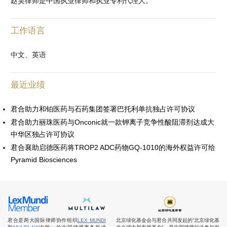
赵昊律师是中国执业律师和执业专利代理人。
工作语言
中文、英语
最近业绩
君合助力和铂医药与石药集团签署巴托利单抗独占许可协议
君合助力丽珠医药与Onconic就一款钾离子竞争性酸阻滞剂达成大
中华区独占许可协议
君合襄助启德医药将TROP2 ADC药物GQ-1010的海外权益许可给
Pyramid Biosciences
君合是两大国际律师协作组织
LEX MUNDI
北京绿化基金会与君合共同发起的“北京绿化基