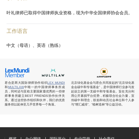
叶礼律师已取得中国律师执业资格，现为中华全国律师协会会员。
工作语言
中文（母语）、英语（熟练）
君合是两大国际律师协作组织
LEX MUNDI
北京绿化基金会与君合共同发起的“北京绿化基
和
MULTILAW
中唯一的中国律师事务所成
金会碳中和专项基金”，是中国律师行业参与发
员，同时还与亚欧主要国家最优秀的一些律
起设立的第一支碳中和专项基金。旨在充分利
师事务所建立BEST FRIENDS协作伙伴关
用公开募捐平台优势，积极联合社会力量，宣
系。通过这些协作组织和伙伴，我们的优质
传碳中和理念，鼓励和动员社会单位和个人参
服务得以延伸至几乎世界每一个角落。
与“增汇减排”、“植树造林”等公益活动。
概览
办公网络
国际平台
专业荣誉
社会责任