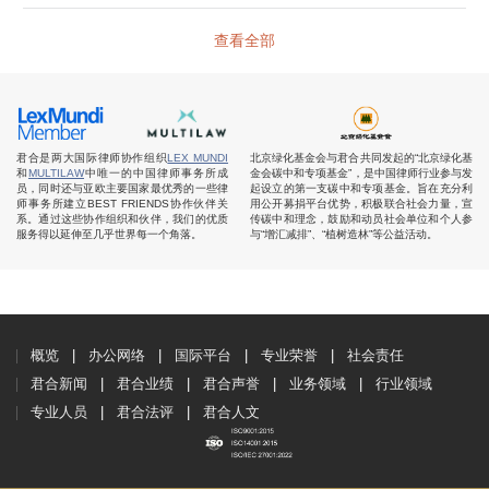
查看全部
君合是两大国际律师协作组织
LEX MUNDI
北京绿化基金会与君合共同发起的“北京绿化基
和
MULTILAW
中唯一的中国律师事务所成
金会碳中和专项基金”，是中国律师行业参与发
员，同时还与亚欧主要国家最优秀的一些律
起设立的第一支碳中和专项基金。旨在充分利
师事务所建立BEST FRIENDS协作伙伴关
用公开募捐平台优势，积极联合社会力量，宣
系。通过这些协作组织和伙伴，我们的优质
传碳中和理念，鼓励和动员社会单位和个人参
服务得以延伸至几乎世界每一个角落。
与“增汇减排”、“植树造林”等公益活动。
概览
办公网络
国际平台
专业荣誉
社会责任
君合新闻
君合业绩
君合声誉
业务领域
行业领域
专业人员
君合法评
君合人文