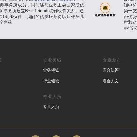
师事务所成员，同时还与亚欧主要国家最优
碳中和
事务所建立Best Friends协作伙伴关系。通
第一
组织和伙伴，我们的优质服务得以延伸至几
台优
个角落。
励和动
林”等
绩
专业领域
文章发布
业务领域
君合法评
行业领域
君合人文
专业人员
专业人员