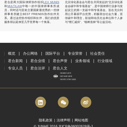
君合是两大国际律师协作组织
LEX MUNDI
北京绿化基金会与君合共同发起的“北京绿化基
和
MULTILAW
中唯一的中国律师事务所成
金会碳中和专项基金”，是中国律师行业参与发
员，同时还与亚欧主要国家最优秀的一些律
起设立的第一支碳中和专项基金。旨在充分利
师事务所建立BEST FRIENDS协作伙伴关
用公开募捐平台优势，积极联合社会力量，宣
系。通过这些协作组织和伙伴，我们的优质
传碳中和理念，鼓励和动员社会单位和个人参
服务得以延伸至几乎世界每一个角落。
与“增汇减排”、“植树造林”等公益活动。
概览
办公网络
国际平台
专业荣誉
社会责任
君合新闻
君合业绩
君合声誉
业务领域
行业领域
专业人员
君合法评
君合人文
隐私政策
|
法律声明
|
网站地图
© JUNHE 2016 京ICP备06002628号-1