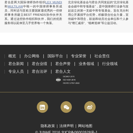
君合是两大国际律师协作组织
LEX MUNDI
北京绿化基金会与君合共同发起的“北京绿化基
和
MULTILAW
中唯一的中国律师事务所成
金会碳中和专项基金”，是中国律师行业参与发
员，同时还与亚欧主要国家最优秀的一些律
起设立的第一支碳中和专项基金。旨在充分利
师事务所建立BEST FRIENDS协作伙伴关
用公开募捐平台优势，积极联合社会力量，宣
系。通过这些协作组织和伙伴，我们的优质
传碳中和理念，鼓励和动员社会单位和个人参
服务得以延伸至几乎世界每一个角落。
与“增汇减排”、“植树造林”等公益活动。
概览
办公网络
国际平台
专业荣誉
社会责任
君合新闻
君合业绩
君合声誉
业务领域
行业领域
专业人员
君合法评
君合人文
隐私政策
|
法律声明
|
网站地图
© JUNHE 2016 京ICP备06002628号-1