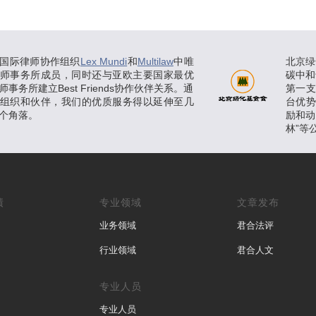
国际律师协作组织
Lex Mundi
和
Multilaw
中唯
北京绿
师事务所成员，同时还与亚欧主要国家最优
碳中和
事务所建立Best Friends协作伙伴关系。通
第一
组织和伙伴，我们的优质服务得以延伸至几
台优
个角落。
励和动
林”等
绩
专业领域
文章发布
业务领域
君合法评
行业领域
君合人文
专业人员
专业人员