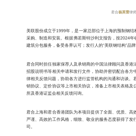
君合
杨英雷
律
美联股份成立于1999年，是一家总部位于上海的预制钢
采购、制造和安装。根据弗若斯特沙利文报告，按2024
建筑分包服务，备受各界认可；发行人的“美联钢结构”品
君合同时担任独家保荐人及承销商的中国法律顾问及香港
招股说明书等相关申请和发行文件，协助并密切配合各方
律相关反馈问题，协助各方进行监管机构的沟通和访谈。
销协议、定价协议等上市相关协议，准备上市相关表格及
所及香港证监会相关反馈问询。
君合上海和君合香港团队为本项目提供了全面、优质、高
严谨、高效的工作风格，细致、敬业的服务态度获得了发
司。