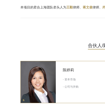
本项目的君合上海团队牵头人为
王毅
律师、
蒋文俊
律师、
合伙人/
陈婷莉
- 资本市场
- 公司与并购