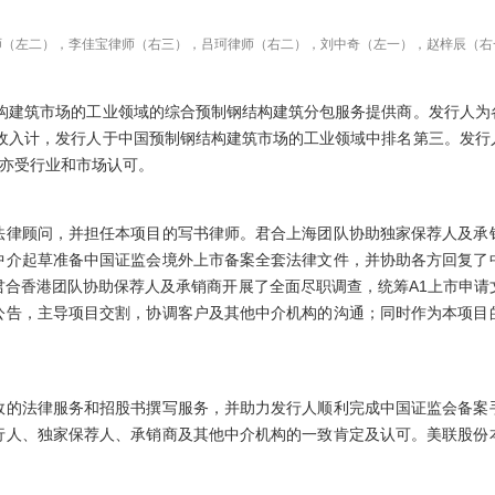
师（左二），李佳宝律师（右三），吕珂律师（右二），刘中奇（左一），赵梓辰（右
结构建筑市场的工业领域的综合预制钢结构建筑分包服务提供商。发行人
年收入计，发行人于中国预制钢结构建筑市场的工业领域中排名第三。发
牌亦受行业和市场认可。
法律顾问，并担任本项目的写书律师。君合上海团队协助独家保荐人及承
中介起草准备中国证监会境外上市备案全套法律文件，并协助各方回复了
君合香港团队协助保荐人及承销商开展了全面尽职调查，统筹A1上市申请
公告，主导项目交割，协调客户及其他中介机构的沟通；同时作为本项目
效的法律服务和招股书撰写服务，并助力发行人顺利完成中国证监会备案
行人、独家保荐人、承销商及其他中介机构的一致肯定及认可。美联股份