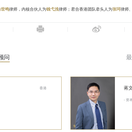
尚世鸣
律师，内核合伙人为
钱弋浅
律师；君合香港团队牵头人为
张珂
律师
顾问
最
蒋
香港
- 资