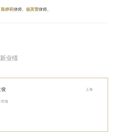
、
陈婷莉
律师、
杨英雷
律师。
新业绩
文俊
上海
本市场