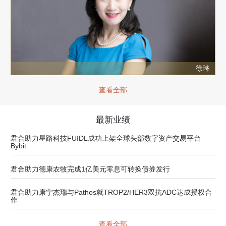
徐琳
查看全部
最新业绩
君合助力星路科技FUIDL成功上架全球头部数字资产交易平台
Bybit
君合助力德康农牧完成1亿美元零息可转换债券发行
君合助力康宁杰瑞与Pathos就TROP2/HER3双抗ADC达成授权合
作
查看全部