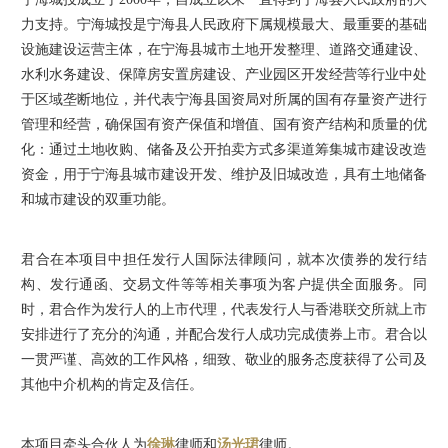
力支持。宁海城投是宁海县人民政府下属规模最大、最重要的基础
设施建设运营主体，在宁海县城市土地开发整理、道路交通建设、
水利水务建设、保障房安置房建设、产业园区开发经营等行业中处
于区域垄断地位，并代表宁海县国资局对所属的国有存量资产进行
管理和经营，确保国有资产保值和增值、国有资产结构和质量的优
化：通过土地收购、储备及公开拍卖方式多渠道筹集城市建设改造
资金，用于宁海县城市建设开发、维护及旧城改造，具有土地储备
和城市建设的双重功能。
君合在本项目中担任发行人国际法律顾问，就本次债券的发行结
构、发行通函、交易文件等等相关事项为客户提供全面服务。同
时，君合作为发行人的上市代理，代表发行人与香港联交所就上市
安排进行了充分的沟通，并配合发行人成功完成债券上市。君合以
一贯严谨、高效的工作风格，细致、敬业的服务态度获得了公司及
其他中介机构的肯定及信任。
本项目牵头合伙人为
徐琳
律师和
汤光珺
律师。