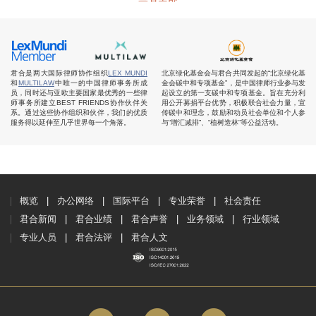
君合是两大国际律师协作组织
LEX MUNDI
北京绿化基金会与君合共同发起的“北京绿化基
和
MULTILAW
中唯一的中国律师事务所成
金会碳中和专项基金”，是中国律师行业参与发
员，同时还与亚欧主要国家最优秀的一些律
起设立的第一支碳中和专项基金。旨在充分利
师事务所建立BEST FRIENDS协作伙伴关
用公开募捐平台优势，积极联合社会力量，宣
系。通过这些协作组织和伙伴，我们的优质
传碳中和理念，鼓励和动员社会单位和个人参
服务得以延伸至几乎世界每一个角落。
与“增汇减排”、“植树造林”等公益活动。
概览
办公网络
国际平台
专业荣誉
社会责任
君合新闻
君合业绩
君合声誉
业务领域
行业领域
专业人员
君合法评
君合人文