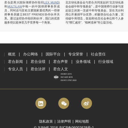
君合是两大国际律师协作组织
LEX MUNDI
北京绿化基金会与君合共同发起的“北京绿化基
和
MULTILAW
中唯一的中国律师事务所成
金会碳中和专项基金”，是中国律师行业参与发
员，同时还与亚欧主要国家最优秀的一些律
起设立的第一支碳中和专项基金。旨在充分利
师事务所建立BEST FRIENDS协作伙伴关
用公开募捐平台优势，积极联合社会力量，宣
系。通过这些协作组织和伙伴，我们的优质
传碳中和理念，鼓励和动员社会单位和个人参
服务得以延伸至几乎世界每一个角落。
与“增汇减排”、“植树造林”等公益活动。
概览
办公网络
国际平台
专业荣誉
社会责任
君合新闻
君合业绩
君合声誉
业务领域
行业领域
专业人员
君合法评
君合人文
隐私政策
|
法律声明
|
网站地图
© JUNHE 2016 京ICP备06002628号-1